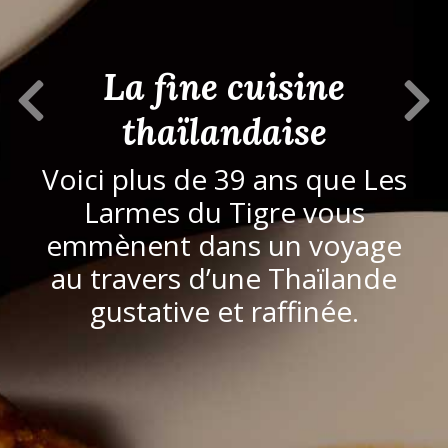
La fine cuisine
Previous Slide
Next S
thaïlandaise
Voici plus de 39 ans que Les
Larmes du Tigre vous
emmènent dans un voyage
au travers d’une Thaïlande
gustative et raffinée.