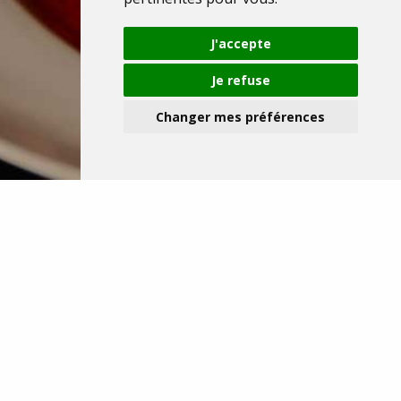
J'accepte
Je refuse
Changer mes préférences
Réservation
BOONDAEL
En cas d’annulation, veuillez contacter le restaurant:
02/537.92.12
.