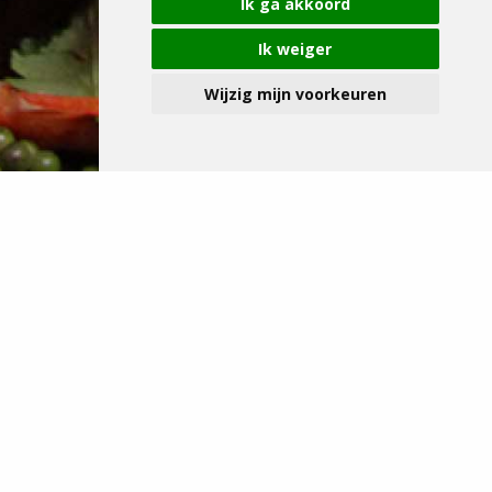
Ik ga akkoord
Ik weiger
Wijzig mijn voorkeuren
Take-away
TAKE-AWAY SERVICE GESLOTEN
Onze Take-Away service is gesloten
tot en met 17 augustus 2026.
Wij verwelkomen u met veel plezier opnieuw vanaf 18
augustus.