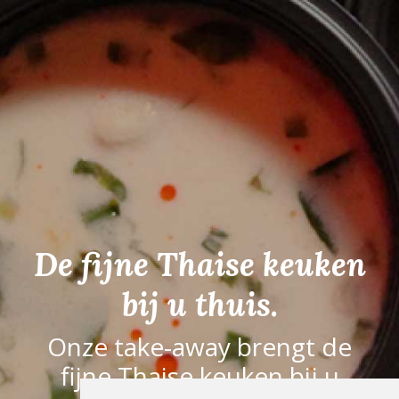
De fijne Thaise keuken
bij u thuis.
Onze take-away brengt de
fijne Thaise keuken bij u