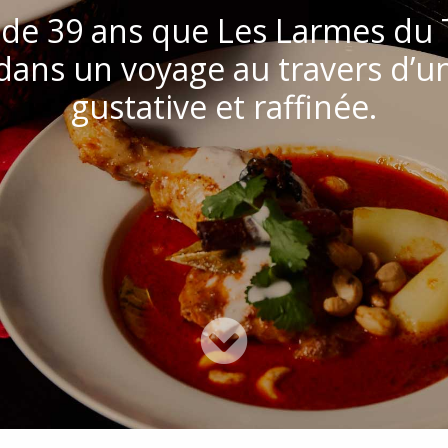
s de 39 ans que Les Larmes du 
ns un voyage au travers d’u
gustative et raffinée.