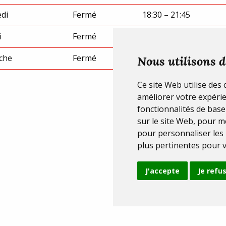
di
Fermé
18:30 – 21:45
i
Fermé
18:30 – 21:45
che
Fermé
18:30 – 21:45
Nous utilisons d
Ce site Web utilise des
améliorer votre expérie
fonctionnalités de base
sur le site Web
,
pour me
pour personnaliser les
plus pertinentes pour 
J'accepte
Je refu