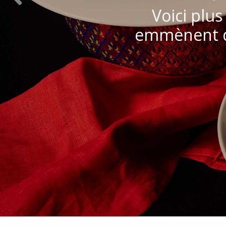
Voici plu
emmènent da