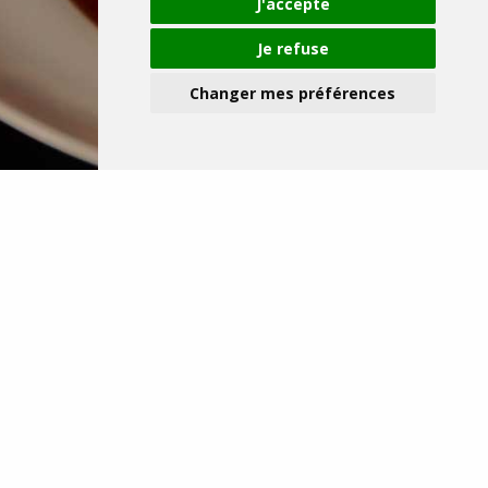
J'accepte
Je refuse
Changer mes préférences
Événements
Possibilité de privatiser un espace.
Pour plus d’informations, contactez-nous :
T : 02/537.92.12
E-mail :
info@leslarmesdutigre.be