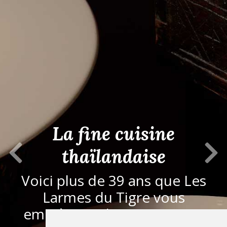
La fine cuisine
Previous Slide
Next S
thaïlandaise
Voici plus de 39 ans que Les
Larmes du Tigre vous
emmènent dans un voyage