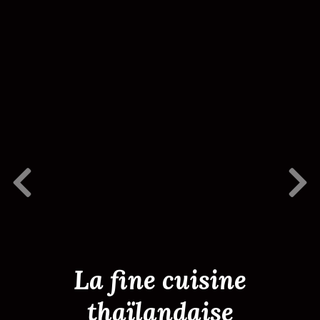
Previous Slide
Next S
La fine cuisine
thaïlandaise