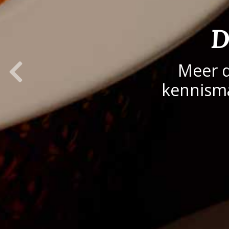
D
Previous Slide
Meer d
kennism