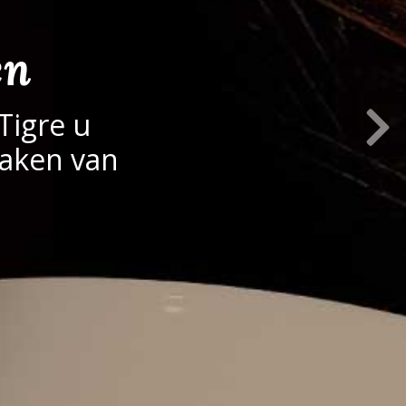
en
Next S
Tigre u
aken van