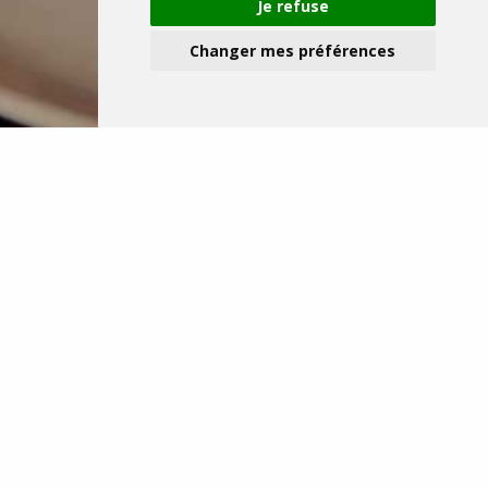
Je refuse
Changer mes préférences
Les Jeudis
LES JEUDIS DES LARMES DU TIGRE
Notre chef vous emmène chaque semaine à
redécouvrir les saveurs de la cuisine Thaï.
Cette semaine :
Apéritif
Petite Bulle ou Cocktail sans alcool
Potage