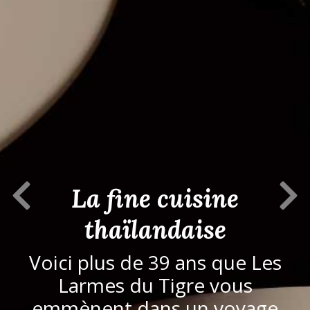
Previous Slide
Next S
La fine cuisine
thaïlandaise
Voici plus de 39 ans que Les
Larmes du Tigre vous
emmènent dans un voyage