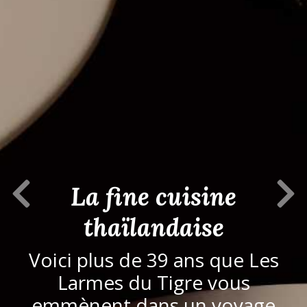
Previous Slide
Next S
La fine cuisine
thaïlandaise
Voici plus de 39 ans que Les
Larmes du Tigre vous
emmènent dans un voyage