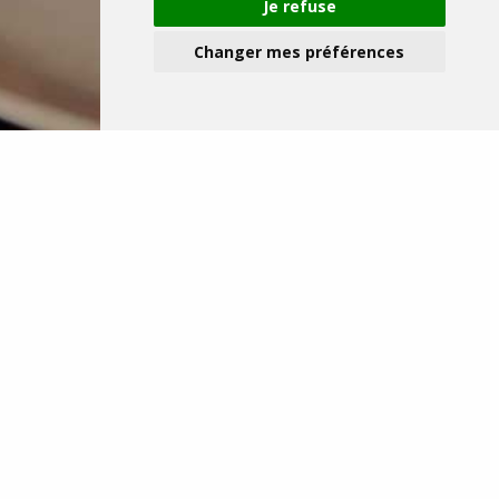
Je refuse
Changer mes préférences
Les Jeudis
LES JEUDIS DES LARMES DU TIGRE
Notre chef vous emmène chaque semaine à
redécouvrir les saveurs de la cuisine Thaï.
Cette semaine :
Apéritif
Petite Bulle ou Cocktail sans alcool
Potage